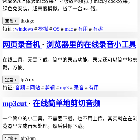
windows上体验mac效果？它极致地模拟了mac的 dock效果，
绿色免安装，超高度模拟，省了一台mac钱。
thxkgo
宝盒
+
特征:
windows
#
模拟
#
OS
#
mac
#
有用
#
有趣
网页录音机
·
浏览器里的在线录音小工具
在线工具，无需下载，简单的录音功能，录完还可以简单地剪
裁，方便。
tp7cqx
宝盒
+
特征:
音频
#
网站
#
剪辑
#
mp3
#
录音
#
有用
mp3cut
·
在线简单地剪切音频
一个简单的小工具，不需要下载，也不用上传，其实就在在浏
览器里完成音频处理。然后供你下载。
tdp3qm
宝盒
+