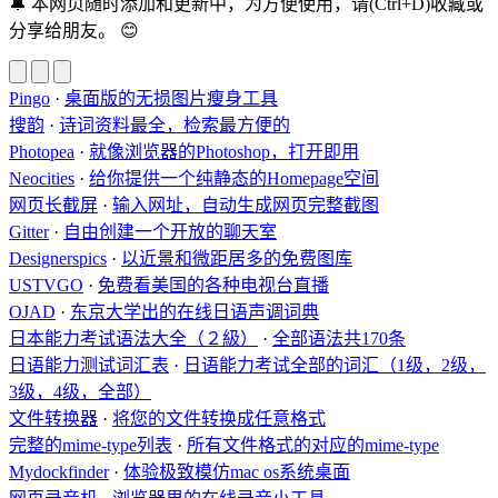
🔔
本网页随时添加和更新中，为方便使用，请(Ctrl+D)收藏或
分享给朋友。
😊
Pingo
·
桌面版的无损图片瘦身工具
搜韵
·
诗词资料最全，检索最方便的
Photopea
·
就像浏览器的Photoshop，打开即用
Neocities
·
给你提供一个纯静态的Homepage空间
网页长截屏
·
输入网址，自动生成网页完整截图
Gitter
·
自由创建一个开放的聊天室
Designerspics
·
以近景和微距居多的免费图库
USTVGO
·
免费看美国的各种电视台直播
OJAD
·
东京大学出的在线日语声调词典
日本能力考试语法大全（２級）
·
全部语法共170条
日语能力测试词汇表
·
日语能力考试全部的词汇（1级，2级，
3级，4级，全部）
文件转换器
·
将您的文件转换成任意格式
完整的mime-type列表
·
所有文件格式的对应的mime-type
Mydockfinder
·
体验极致模仿mac os系统桌面