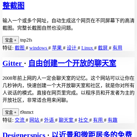
整截图
输入一个或多个网址，自动生成这个网页在不同屏幕下的高清
截图。完整长截图自然也没问题。
tnp2fs
宝盒
+
特征:
截图
#
windows
#
苹果
#
设计
#
Linux
#
截屏
#
有用
Gitter
·
自由创建一个开放的聊天室
2008年前上网的人一定会聊天室的记忆。这个网站可以让你在
几秒钟内，快速创建一个大开放聊天室和社区，就是你对所有
人说话的模式。直接在网页里完成。以程序员和开发者为主的
开放社区，非常适合用来闲聊。
t9nmct
宝盒
+
特征:
交流
#
网站
#
外语
#
聊天室
#
社交
#
有用
#
有趣
Designerspics
·
以近景和微距居多的免费