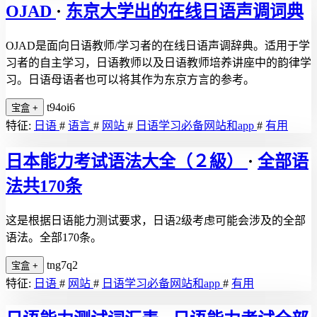
OJAD
·
东京大学出的在线日语声调词典
OJAD是面向日语教师/学习者的在线日语声调辞典。适用于学
习者的自主学习，日语教师以及日语教师培养讲座中的韵律学
习。日语母语者也可以将其作为东京方言的参考。
t94oi6
宝盒
+
特征:
日语
#
语言
#
网站
#
日语学习必备网站和app
#
有用
日本能力考试语法大全（２級）
·
全部语
法共170条
这是根据日语能力测试要求，日语2级考虑可能会涉及的全部
语法。全部170条。
tng7q2
宝盒
+
特征:
日语
#
网站
#
日语学习必备网站和app
#
有用