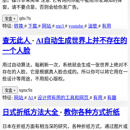
册。操作非常简单 注意: 它有询问你能不能给你发通知的弹
窗，请不要点是，否则会给你发广告。
tj8v7b
宝盒
+
特征:
转换
#
下载
#
网站
#
mp3
#
youtube
#
油管
#
有用
查无此人
·
AI自动生成世界上并不存在的
一个人脸
用过自动算法，每刷新一次，系统就会生成一张世界上绝对不
存在的人脸，它是根据真人脸合成的。所以你可以将它用在一
些设计等用途，不用担心版权。
tqmc9z
宝盒
+
特征:
网站
#
AI
#
设计师有用的工具和网页
#
有用
#
有趣
日式折纸方法大全
·
教你各种方式折纸
日本在折纸方面有相当深的研究，各种折纸方式，通过图片或