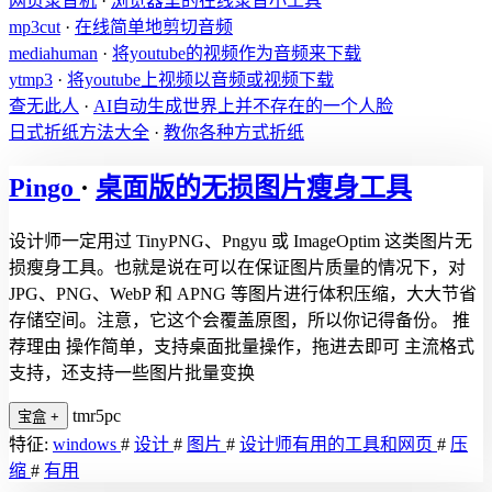
网页录音机
·
浏览器里的在线录音小工具
mp3cut
·
在线简单地剪切音频
mediahuman
·
将youtube的视频作为音频来下载
ytmp3
·
将youtube上视频以音频或视频下载
查无此人
·
AI自动生成世界上并不存在的一个人脸
日式折纸方法大全
·
教你各种方式折纸
Pingo
·
桌面版的无损图片瘦身工具
设计师一定用过 TinyPNG、Pngyu 或 ImageOptim 这类图片无
损瘦身工具。也就是说在可以在保证图片质量的情况下，对
JPG、PNG、WebP 和 APNG 等图片进行体积压缩，大大节省
存储空间。注意，它这个会覆盖原图，所以你记得备份。 推
荐理由 操作简单，支持桌面批量操作，拖进去即可 主流格式
支持，还支持一些图片批量变换
tmr5pc
宝盒
+
特征:
windows
#
设计
#
图片
#
设计师有用的工具和网页
#
压
缩
#
有用