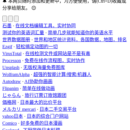
🔔
本网页随时添加和更新中，为方便使用，请(Ctrl+D)收藏或
分享给朋友。
😊
石墨
·
在线文档编辑工具，实时协同
测试你的英语词汇量
·
简单几步就能知道你的英语水平
世界数据图册
·
世界和地区统计资料，各国数据，地图，排名
Ezgif
·
轻松搞定动图的一切
VirusTotal
·
在线检测文件或网站是不是有毒
Processon
·
免费在线作流程图，实时协作
Unsplash
·
无版权海量免费图库
WolframAlpha
·
超强的智能计算/搜索/机器人
Autodraw
·
AI协助你画画
Flipanim
·
简单在线做动画
じゃらん
·
旅行订票订旅馆跟团
価格网
·
日本最大的比价平台
メルカリ mercari
·
日本二手交易平台
yahoo日本
·
日本的综合门户网站
Comico
·
好多免费的日本漫画