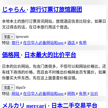
じゃらん
·
旅行订票订旅馆跟团
本地本土的旅行订票资讯网站，旅馆酒店信息比较全，如果日
文过得去的话，在日本旅行用这个首选。
tpowum
宝盒
+
特征:
旅行
#
在日华人必备网站和app
#
酒店
#
有用
価格网
·
日本最大的比价平台
日本的比价网站，包含门类很多，不但可以和网站价格比，还
有线下商场的价格，而且会不时推出价格网会员专属价，如果
你要买大件东西，先在这上面查查价格没错。
thpa5r
宝盒
+
特征:
网站
#
在日华人必备网站和app
#
网购
#
有用
#
比价
メルカリ mercari
·
日本二手交易平台