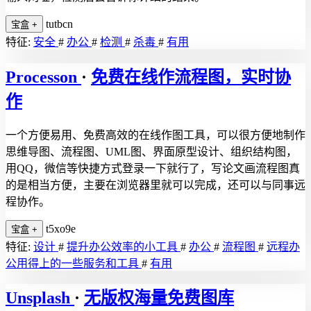
tutbcn
宝盒
+
特征:
安全
#
办公
#
检测
#
杀毒
#
有用
Processon
·
免费在线作流程图，实时协
作
一个方便易用、免费高效的在线作图工具，可以很方便地制作
思维导图、流程图、UML图、界面原型设计、组织结构图，
用QQ，微信等快捷方式登录一下就行了，写论文画流程图真
的是相当方便，主要在浏览器里就可以完成，还可以与同事远
程协作。
t5xo9e
宝盒
+
特征:
设计
#
提升办公效率的小工具
#
办公
#
流程图
#
远程办
公用得上的一些服务和工具
#
有用
Unsplash
·
无版权海量免费图库