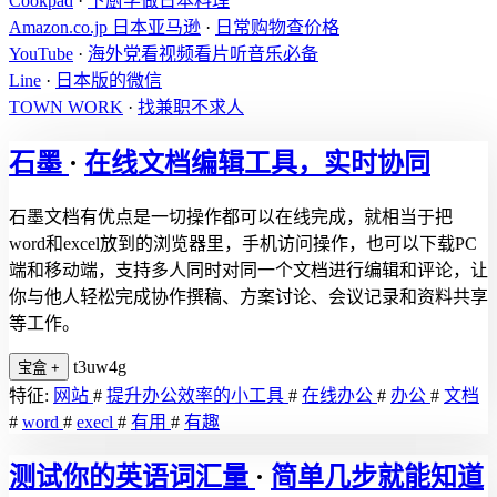
Cookpad
·
下厨学做日本料理
Amazon.co.jp 日本亚马逊
·
日常购物查价格
YouTube
·
海外党看视频看片听音乐必备
Line
·
日本版的微信
TOWN WORK
·
找兼职不求人
石墨
·
在线文档编辑工具，实时协同
石墨文档有优点是一切操作都可以在线完成，就相当于把
word和excel放到的浏览器里，手机访问操作，也可以下载PC
端和移动端，支持多人同时对同一个文档进行编辑和评论，让
你与他人轻松完成协作撰稿、方案讨论、会议记录和资料共享
等工作。
t3uw4g
宝盒
+
特征:
网站
#
提升办公效率的小工具
#
在线办公
#
办公
#
文档
#
word
#
execl
#
有用
#
有趣
测试你的英语词汇量
·
简单几步就能知道