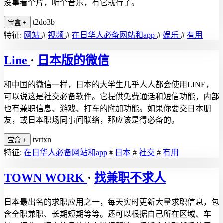
没事看个片，听个音乐，有它就行了。
t2do3b
宝盒
+
特征:
网站
#
视频
#
在日华人必备网站和app
#
娱乐
#
有用
Line
·
日本版的微信
和中国的微信一样，日本的大学生几乎人人都会使用LINE，
可以说这是社交必备软件。它提供免费通话和短信功能，内部
也有兼职信息、游戏、打车的附加功能。如果你要交日本朋
友，或日本职场同事间联络，那应该是得必备的。
tvrtxn
宝盒
+
特征:
在日华人必备网站和app
#
日本
#
社交
#
有用
TOWN WORK
·
找兼职不求人
日本最出名的求职应用之一，每天实时更新大量求职信息，包
含全职兼职、长期短期等等。还可以根据自己所在区域、车