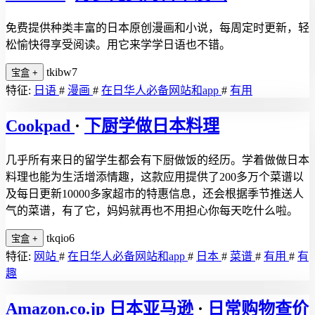
免费提供种类丰富的日本原创漫画和小说，每周定时更新，轻
松愉快得享受阅读。用它来学学日语也不错。
tkibw7
宝盒
+
特征:
日语
#
漫画
#
在日华人必备网站和app
#
有用
Cookpad
·
下厨学做日本料理
几乎所有来日的留学生都会有下厨做饭的经历。学着做做日本
料理也能为生活增添情趣，这款应用提供了200多万个菜谱以
及每日更新10000多家超市的特惠信息，还会根据季节推送人
气的菜谱，有了它，妈妈就再也不用担心你每天吃什么啦。
tkqio6
宝盒
+
特征:
网站
#
在日华人必备网站和app
#
日本
#
菜谱
#
有用
#
有
趣
Amazon.co.jp 日本亚马逊
·
日常购物查价