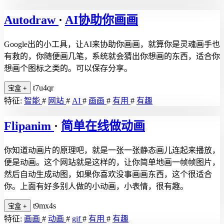
Autodraw
·
AI协助你画画
Google出的小工具，让AI来协助你画画，就算你是灵魂画手也
有救的，你随便画几笔，系统就会猜出你想画的东西，适合你
想画个图标之类的。可以保存分享。
t7u4qr
宝盒
+
特征:
智能
#
网站
#
AI
#
画画
#
有用
#
有趣
Flipanim
·
简单在线做动画
你知道动画片的原理吧，就是一张一张静态画儿连起来播放，
便是动画。这个网站就是这样的，让你简单地画一帧帧图片，
然后自动生成动图，如果你喜欢没事画画东西，这个很适合
你。上面有好多别人做的小动画，小表情，很有趣。
t9mx4s
宝盒
+
特征:
画画
#
动画
#
gif
#
有用
#
有趣