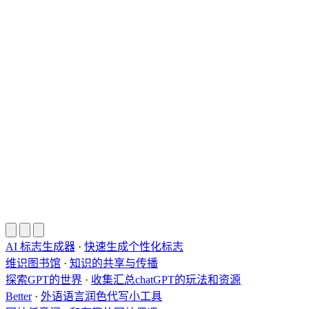
AI 标志生成器
·
快速生成个性化标志
维识图书馆
·
知识的共享与传播
探索GPT的世界
·
收集汇总chatGPT的玩法和资源
Better
·
外语语言润色代写小工具